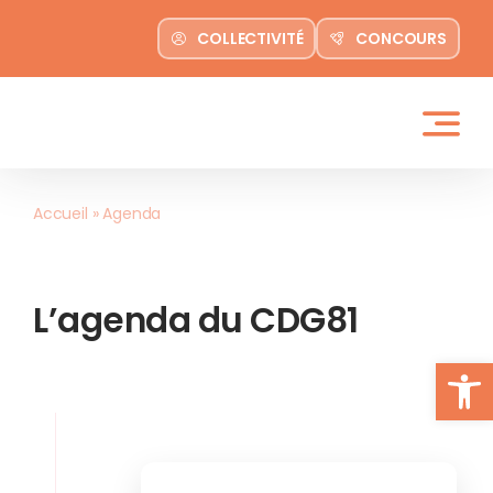
contenu
Passer
principal
COLLECTIVITÉ
CONCOURS
au
contenu
Accueil
»
Agenda
L’agenda du CDG81
Ouvrir la