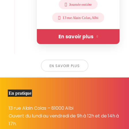
Journée entière
13 rue Alain Colas, Albi
En savoir plus
EN SAVOIR PLUS
En pratique
13 rue Alain Colas – 81000 Albi
Ouvert du lundi au vendredi de 9h à 12h et de 14h à
17h.