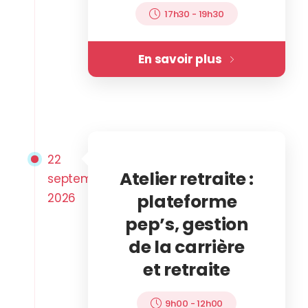
17h30
-
19h30
En savoir plus
22
Atelier retraite :
septembre
2026
plateforme
pep’s, gestion
de la carrière
et retraite
9h00
-
12h00