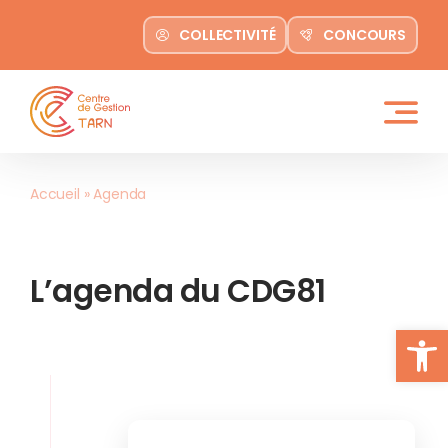
contenu
Passer
principal
COLLECTIVITÉ
CONCOURS
au
contenu
Accueil
»
Agenda
L’agenda du CDG81
Ouvrir la