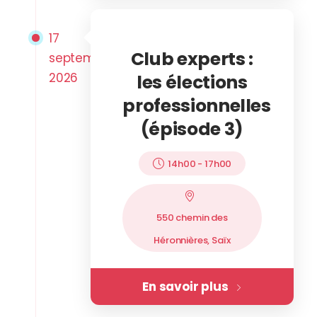
17
Club experts :
septembre
2026
les élections
professionnelles
(épisode 3)
14h00
-
17h00
550 chemin des
Héronnières, Saïx
En savoir plus