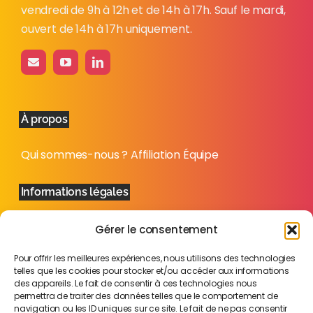
vendredi de 9h à 12h et de 14h à 17h. Sauf le mardi,
ouvert de 14h à 17h uniquement.
À propos
Qui sommes-nous ?
Affiliation
Équipe
Informations légales
Mentions légales
Politique de confidentialité
Plan
Gérer le consentement
du site
Pour offrir les meilleures expériences, nous utilisons des technologies
telles que les cookies pour stocker et/ou accéder aux informations
des appareils. Le fait de consentir à ces technologies nous
permettra de traiter des données telles que le comportement de
navigation ou les ID uniques sur ce site. Le fait de ne pas consentir