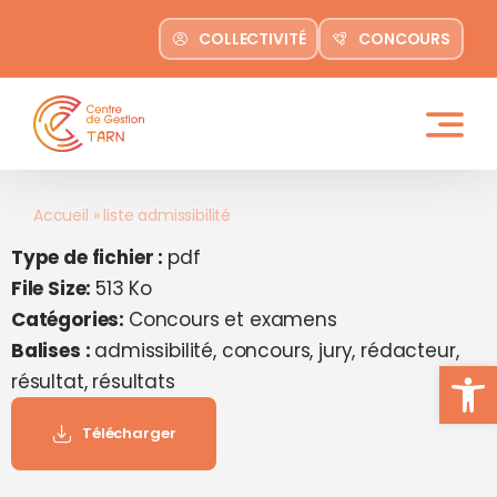
contenu
Passer
principal
COLLECTIVITÉ
CONCOURS
au
contenu
Accueil
»
liste admissibilité
Type de fichier :
pdf
File Size:
513 Ko
Catégories:
Concours et examens
Balises :
admissibilité, concours, jury, rédacteur,
Ouvrir la
résultat, résultats
Télécharger