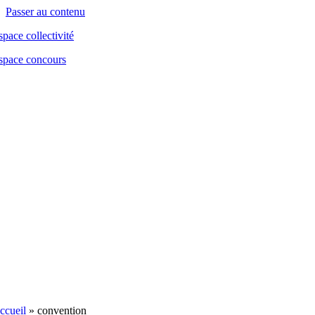
contenu
Passer au contenu
principal
space collectivité
space concours
ccueil
»
convention