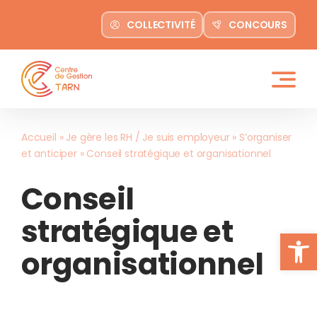
contenu
Passer
principal
COLLECTIVITÉ
CONCOURS
au
contenu
Accueil
»
Je gère les RH / Je suis employeur
»
S’organiser
et anticiper
»
Conseil stratégique et organisationnel
Conseil
stratégique et
Ouvrir la
organisationnel