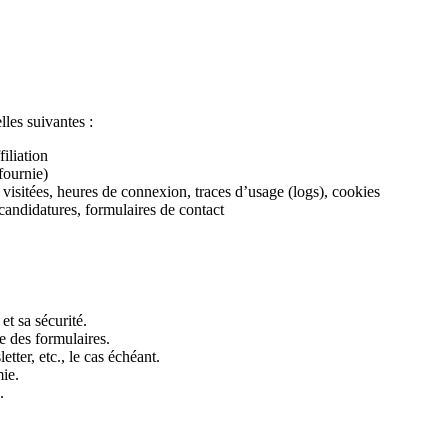
les suivantes :
iliation
fournie)
visitées, heures de connexion, traces d’usage (logs), cookies
andidatures, formulaires de contact
et sa sécurité.
e des formulaires.
tter, etc., le cas échéant.
mie.
.