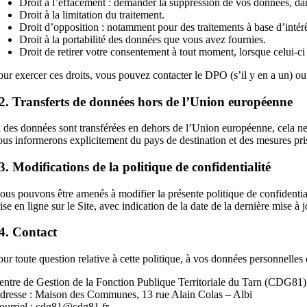
Droit à l’effacement : demander la suppression de vos données, dans
Droit à la limitation du traitement.
Droit d’opposition : notamment pour des traitements à base d’intér
Droit à la portabilité des données que vous avez fournies.
Droit de retirer votre consentement à tout moment, lorsque celui-c
our exercer ces droits, vous pouvez contacter le DPO (s’il y en a un) o
2. Transferts de données hors de l’Union européenne
i des données sont transférées en dehors de l’Union européenne, cela ne se
ous informerons explicitement du pays de destination et des mesures pri
3. Modifications de la politique de confidentialité
ous pouvons être amenés à modifier la présente politique de confidential
ise en ligne sur le Site, avec indication de la date de la dernière mise à
4. Contact
our toute question relative à cette politique, à vos données personnelles 
entre de Gestion de la Fonction Publique Territoriale du Tarn (CDG81)
dresse : Maison des Communes, 13 rue Alain Colas – Albi
ourriel : cdg81@cdg81.fr