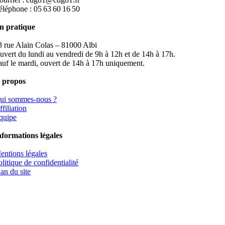
éléphone : 05 63 60 16 50
n pratique
3 rue Alain Colas – 81000 Albi
uvert du lundi au vendredi de 9h à 12h et de 14h à 17h.
auf le mardi, ouvert de 14h à 17h uniquement.
 propos
ui sommes-nous ?
filiation
quipe
nformations légales
entions légales
olitique de confidentialité
lan du site