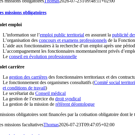
es missions obligatoires
Thomas
2026-07-23T09:48:11+02:00
es missions obligatoires
olet emploi
L’information sur l’
emploi public territorial
en assurant la
publicité de
L’organisation des
concours et examens professionnels
de la Fonction
L’aide aux fonctionnaires à la recherche d’un emploi après une périod
L’accompagnement les fonctionnaires momentanément privés d’emploi 
Le
conseil en évolution professionnelle
olet carrière
La
gestion des carrières
des fonctionnaires territoriaux et des contractue
Le fonctionnement des organismes consultatifs (
Comité social territori
et conditions de travail
)
Le secrétariat du
Conseil médical
La gestion de l’exercice du
droit syndical
La gestion de la mission de
référent déontologue
issions obligatoires sont financées par la cotisation obligatoire dont le
es missions facultatives
Thomas
2026-07-23T09:47:05+02:00