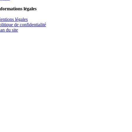
nformations légales
entions légales
olitique de confidentialité
lan du site