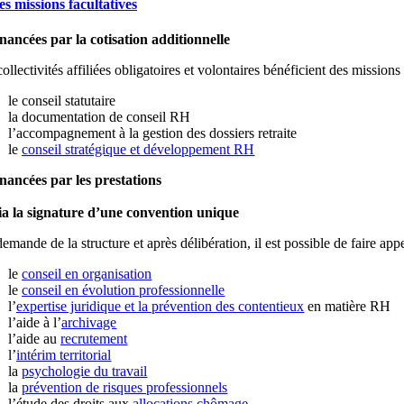
es missions facultatives
inancées par la cotisation additionnelle
ollectivités affiliées obligatoires et volontaires bénéficient des mission
le conseil statutaire
la documentation de conseil RH
l’accompagnement à la gestion des dossiers retraite
le
conseil stratégique et développement RH
inancées par les prestations
ia la signature d’une convention unique
emande de la structure et après délibération, il est possible de faire app
le
conseil en organisation
le
conseil en évolution professionnelle
l’
expertise juridique et la prévention des contentieux
en matière RH
l’aide à l’
archivage
l’aide au
recrutement
l’
intérim territorial
la
psychologie du travail
la
prévention de risques professionnels
l’étude des droits aux
allocations chômage