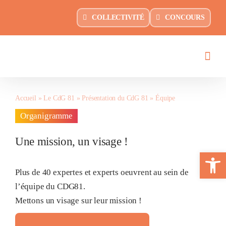
Passer
principal
COLLECTIVITÉ
CONCOURS
au
contenu
Accueil
»
Le CdG 81
»
Présentation du CdG 81
»
Équipe
Organigramme
Une mission, un visage !
Ouvrir la 
Plus de 40 expertes et experts oeuvrent au sein de
l’équipe du CDG81.
Mettons un visage sur leur mission !