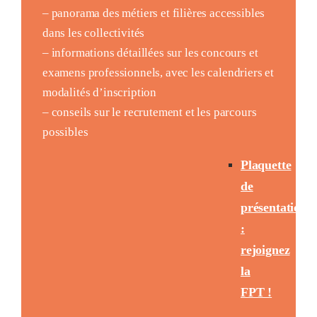
– panorama des métiers et filières accessibles
dans les collectivités
– informations détaillées sur les concours et
examens professionnels, avec les calendriers et
modalités d’inscription
– conseils sur le recrutement et les parcours
possibles
Plaquette
de
présentation
:
rejoignez
la
FPT !