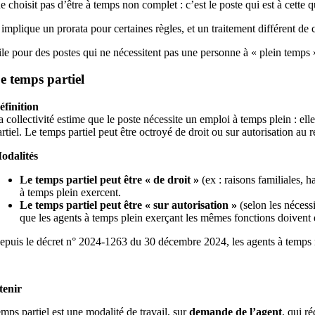
 choisit pas d’être à temps non complet : c’est le poste qui est à cette q
 implique un prorata pour certaines règles, et un traitement différent de
le pour des postes qui ne nécessitent pas une personne à « plein temps » 
e temps partiel
éfinition
a collectivité estime que le poste nécessite un emploi à temps plein : e
artiel. Le temps partiel peut être octroyé de droit ou sur autorisation au 
odalités
Le temps partiel peut être « de droit »
(ex : raisons familiales,
à temps plein exercent.
Le temps partiel peut être « sur autorisation »
(selon les nécess
que les agents à temps plein exerçant les mêmes fonctions doivent e
epuis le décret n° 2024‑1263 du 30 décembre 2024, les agents à temps n
tenir
mps partiel est une modalité de travail, sur
demande de l’agent
, qui r