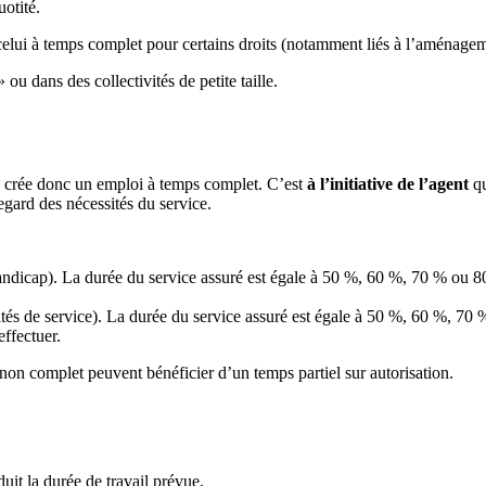
uotité.
 celui à temps complet pour certains droits (notamment liés à l’aménagem
ou dans des collectivités de petite taille.
lle crée donc un emploi à temps complet. C’est
à l’initiative de l’agent
qu
regard des nécessités du service.
 handicap). La durée du service assuré est égale à 50 %, 60 %, 70 % ou 
ités de service). La durée du service assuré est égale à 50 %, 60 %, 7
ffectuer.
on complet peuvent bénéficier d’un temps partiel sur autorisation.
éduit la durée de travail prévue.