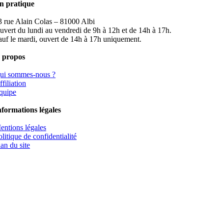
n pratique
3 rue Alain Colas – 81000 Albi
uvert du lundi au vendredi de 9h à 12h et de 14h à 17h.
auf le mardi, ouvert de 14h à 17h uniquement.
 propos
ui sommes-nous ?
filiation
quipe
nformations légales
entions légales
olitique de confidentialité
lan du site