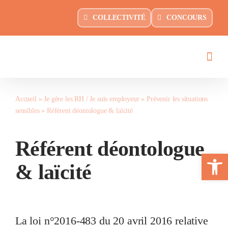
Passer
principal
COLLECTIVITÉ
CONCOURS
au
contenu
Accueil
»
Je gère les RH / Je suis employeur
»
Prévenir les situations
sensibles
»
Référent déontologue & laïcité
Référent déontologue
Ouvrir la 
& laïcité
La loi n°2016-483 du 20 avril 2016 relative