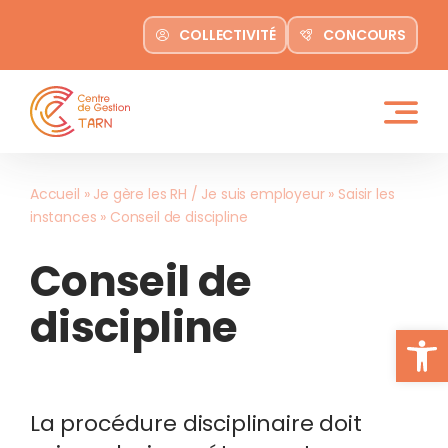
contenu
Passer
principal
COLLECTIVITÉ
CONCOURS
au
contenu
Accueil
»
Je gère les RH / Je suis employeur
»
Saisir les
instances
»
Conseil de discipline
Conseil de
discipline
Ouvrir la
La procédure disciplinaire doit