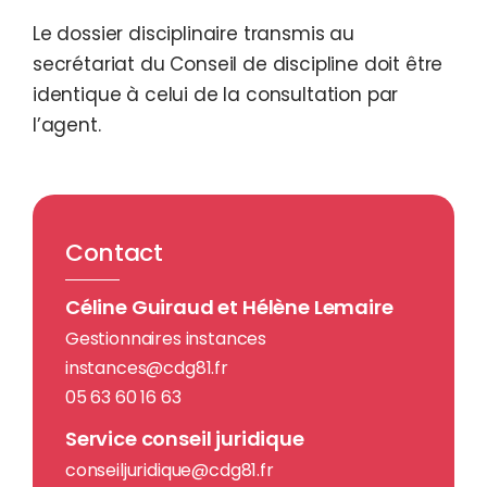
Le dossier disciplinaire transmis au
secrétariat du Conseil de discipline doit être
identique à celui de la consultation par
l’agent.
Contact
Céline Guiraud et Hélène Lemaire
Gestionnaires instances
instances@cdg81.fr
05 63 60 16 63
Service conseil juridique
conseiljuridique@cdg81.fr