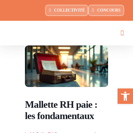
Passer
COLLECTIVITÉ
CONCOURS
au
contenu
Ouvrir la
Mallette RH paie :
les fondamentaux