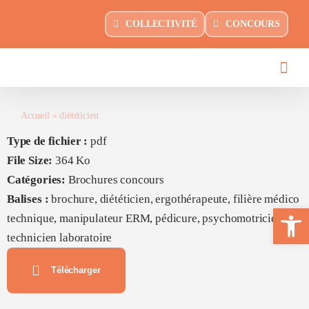
Passer
principal
COLLECTIVITÉ
CONCOURS
au
contenu
Accueil
»
diététicien
Type de fichier :
pdf
File Size:
364 Ko
Catégories:
Brochures concours
Balises :
brochure, diététicien, ergothérapeute, filière médico
Ouvrir la 
technique, manipulateur ERM, pédicure, psychomotricien,
technicien laboratoire
Télécharger