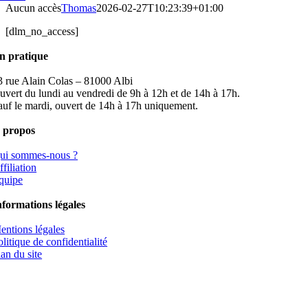
Aucun accès
Thomas
2026-02-27T10:23:39+01:00
[dlm_no_access]
n pratique
3 rue Alain Colas – 81000 Albi
uvert du lundi au vendredi de 9h à 12h et de 14h à 17h.
auf le mardi, ouvert de 14h à 17h uniquement.
 propos
ui sommes-nous ?
filiation
quipe
nformations légales
entions légales
olitique de confidentialité
lan du site