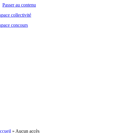
contenu
Passer au contenu
principal
space collectivité
space concours
ccueil
»
Aucun accès