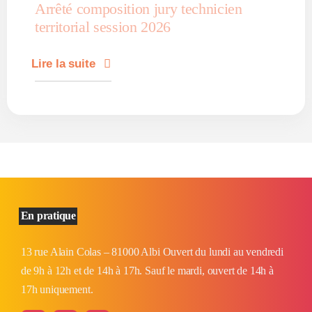
Arrêté composition jury technicien
territorial session 2026
Lire la suite
En pratique
13 rue Alain Colas – 81000 Albi Ouvert du lundi au vendredi
de 9h à 12h et de 14h à 17h. Sauf le mardi, ouvert de 14h à
17h uniquement.