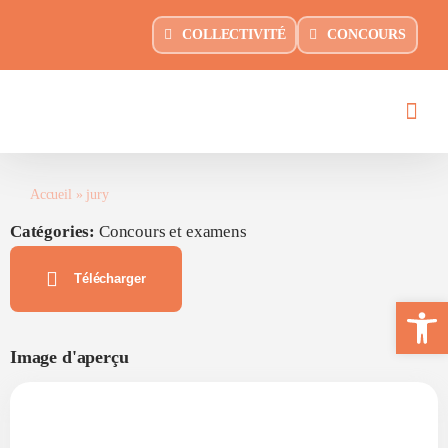
Passer
principal
COLLECTIVITÉ
CONCOURS
au
contenu
Accueil
»
jury
Catégories:
Concours et examens
Télécharger
Ouvrir la 
Image d'aperçu