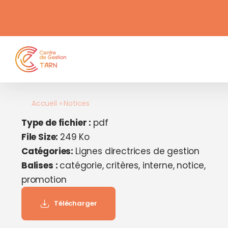
contenu
Passer
principal
au
contenu
Accueil
»
Notices
Type de fichier :
pdf
File Size:
249 Ko
Catégories:
Lignes directrices de gestion
Balises :
catégorie, critères, interne, notice,
promotion
Télécharger