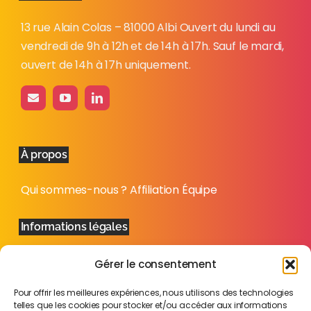
13 rue Alain Colas – 81000 Albi Ouvert du lundi au
vendredi de 9h à 12h et de 14h à 17h. Sauf le mardi,
ouvert de 14h à 17h uniquement.
À propos
Qui sommes-nous ?
Affiliation
Équipe
Informations légales
Mentions légales
Politique de confidentialité
Plan
Gérer le consentement
du site
Pour offrir les meilleures expériences, nous utilisons des technologies
telles que les cookies pour stocker et/ou accéder aux informations