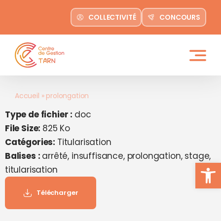
contenu
Passer
principal
COLLECTIVITÉ
CONCOURS
au
contenu
Accueil
»
prolongation
Type de fichier :
doc
File Size:
825 Ko
Catégories:
Titularisation
Balises :
arrêté, insuffisance, prolongation, stage,
Ouvrir la
titularisation
Télécharger