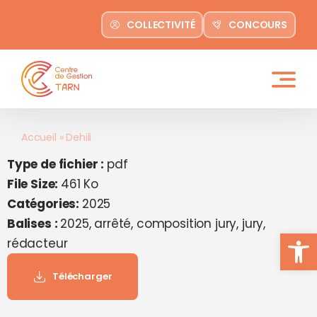
contenu
Passer
principal
COLLECTIVITÉ
CONCOURS
au
contenu
Accueil
»
Dehili
Type de fichier :
pdf
File Size:
461 Ko
Catégories:
2025
Balises :
2025, arrêté, composition jury, jury,
Ouvrir la
rédacteur
Télécharger