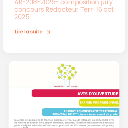
AR-208-2025- composition jury
concours Rédacteur Terr-16 oct
2025
Lire la suite