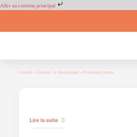
Aller au contenu principal
Passer
au
contenu
Accueil
»
Carrière - le déroulement
»
Promotion interne
Lire la suite