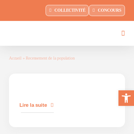
Passer
principal
COLLECTIVITÉ
CONCOURS
au
contenu
Accueil
»
Recensement de la population
Ouvrir la 
Lire la suite