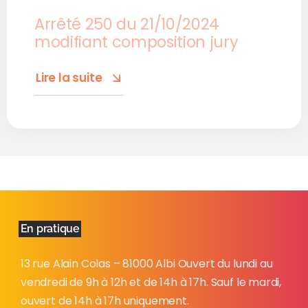
Arrêté 250 du 21/10/2024
modifiant composition jury
Lire la suite
En pratique
13 rue Alain Colas – 81000 Albi Ouvert du lundi au
vendredi de 9h à 12h et de 14h à 17h. Sauf le mardi,
ouvert de 14h à 17h uniquement.