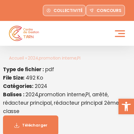
contenu
Passer
principal
COLLECTIVITÉ
CONCOURS
au
contenu
Accueil
»
2024,promotion interne,PI
Type de fichier :
pdf
File Size:
492 Ko
Catégories:
2024
Balises :
2024,promotion interne,PI, arrêté,
Ouvrir la
rédacteur principal, rédacteur principal 2ème
classe
Télécharger