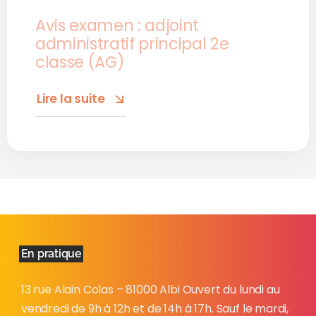
Avis examen : adjoint
administratif principal 2e
classe (AG)
Lire la suite
En pratique
13 rue Alain Colas – 81000 Albi Ouvert du lundi au
vendredi de 9h à 12h et de 14h à 17h. Sauf le mardi,