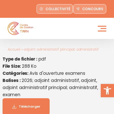
contenu
Passer
principal
COLLECTIVITÉ
CONCOURS
au
contenu
Accueil
»
adjoint administratif principal; administratif
Type de fichier :
pdf
File Size:
288 Ko
Catégories:
Avis d'ouverture examens
Balises :
2026; adjoint administratif, adjoint,
Ouvrir la
adjoint administratif principal; administratif,
examen
Télécharger