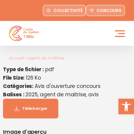
contenu
Passer
principal
COLLECTIVITÉ
CONCOURS
au
contenu
Accueil
»
agent de maitrise
Type de fichier :
pdf
File Size:
126 Ko
Catégories:
Avis d'ouverture concours
Balises :
2025, agent de maitrise, avis
Ouvrir la
Télécharger
Image d'aperçu