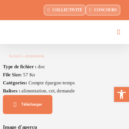
Passer
principal
COLLECTIVITÉ
CONCOURS
au
contenu
Accueil
»
alimentation
Type de fichier :
doc
File Size:
57 Ko
Catégories:
Compte épargne-temps
Ouvrir la 
Balises :
alimentation, cet, demande
Télécharger
Image d'aperçu