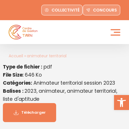
contenu
Passer
principal
COLLECTIVITÉ
CONCOURS
au
contenu
Accueil
»
animateur territorial
Type de fichier :
pdf
File Size:
646 Ko
Catégories:
Animateur territorial session 2023
Balises :
2023, animateur, animateur territorial,
Ouvrir la
liste d'aptitude
Télécharger