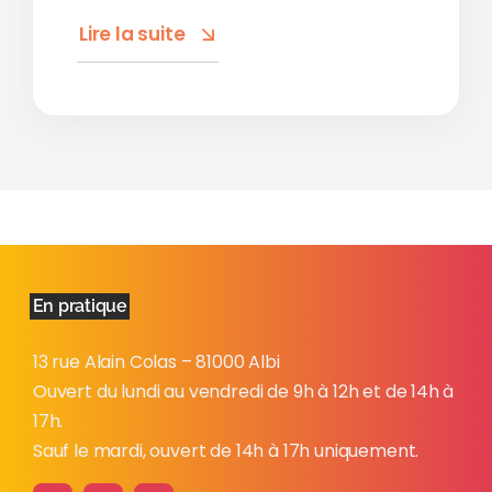
Lire la suite
En pratique
13 rue Alain Colas – 81000 Albi
Ouvert du lundi au vendredi de 9h à 12h et de 14h à
17h.
Sauf le mardi, ouvert de 14h à 17h uniquement.