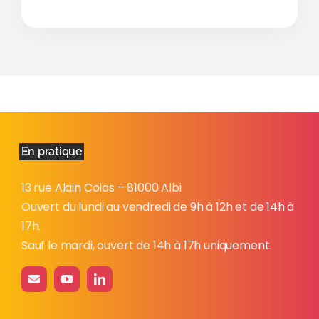
En pratique
13 rue Alain Colas – 81000 Albi
Ouvert du lundi au vendredi de 9h à 12h et de 14h à
17h.
Sauf le mardi, ouvert de 14h à 17h uniquement.