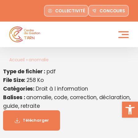
contenu
Passer
principal
COLLECTIVITÉ
CONCOURS
au
contenu
Accueil
»
anomalie
Type de fichier :
pdf
File Size:
258 Ko
Catégories:
Droit à l information
Balises :
anomalie, code, correction, déclaration,
Ouvrir la
guide, retraite
Télécharger