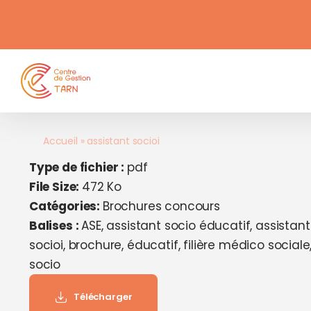
contenu
Passer
principal
au
contenu
Accueil
»
assistant socioi
Type de fichier :
pdf
File Size:
472 Ko
Catégories:
Brochures concours
Balises :
ASE, assistant socio éducatif, assistant
socioi, brochure, éducatif, filière médico sociale
socio
Télécharger