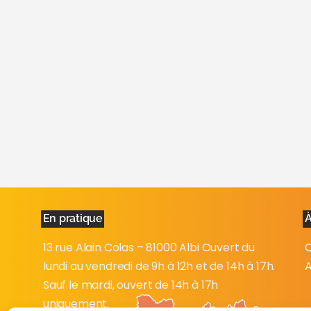
En pratique
À
13 rue Alain Colas – 81000 Albi Ouvert du
Q
lundi au vendredi de 9h à 12h et de 14h à 17h.
A
Sauf le mardi, ouvert de 14h à 17h
uniquement.