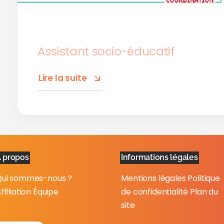
Assistant socio-éducatif
Lire la suite
 propos
Informations légales
ui sommes-nous ?
Mentions légales
Politique
ffiliation
Équipe
de confidentialité
Plan du
site