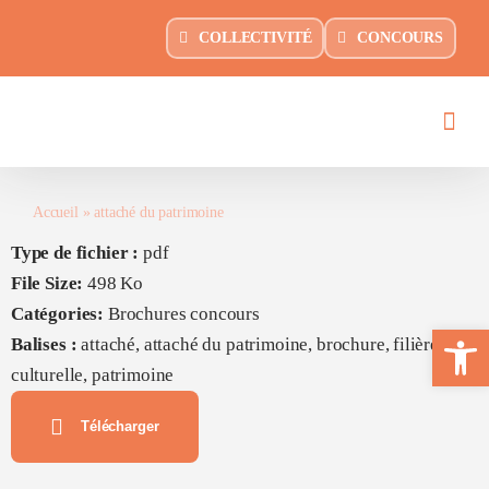
Passer
principal
COLLECTIVITÉ
CONCOURS
au
contenu
Accueil
»
attaché du patrimoine
Type de fichier :
pdf
File Size:
498 Ko
Catégories:
Brochures concours
Ouvrir la 
Balises :
attaché, attaché du patrimoine, brochure, filière
culturelle, patrimoine
Télécharger