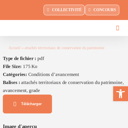
Passer
principal
COLLECTIVITÉ
CONCOURS
au
contenu
Accueil
»
attachés territoriaux de conservation du patrimoine
Type de fichier :
pdf
File Size:
175 Ko
Catégories:
Conditions d’avancement
Balises :
attachés territoriaux de conservation du patrimoine,
Ouvrir la 
avancement, grade
Télécharger
Image d'aperçu