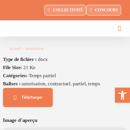
Passer
principal
COLLECTIVITÉ
CONCOURS
au
contenu
Accueil
»
autorisation
Type de fichier :
docx
File Size:
21 Ko
Catégories:
Temps partiel
Balises :
autorisation, contractuel, partiel, temps
Ouvrir la 
Télécharger
Image d'aperçu