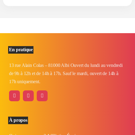
En pratique
13 rue Alain Colas – 81000 Albi Ouvert du lundi au vendredi
de 9h à 12h et de 14h à 17h. Sauf le mardi, ouvert de 14h à
17h uniquement.
À propos