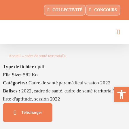
Passer
principal
COLLECTIVITÉ
CONCOURS
au
contenu
Accueil
»
cadre de santé territorial'a
Type de fichier :
pdf
File Size:
582 Ko
Catégories:
Cadre de santé paramédical session 2022
Ouvrir la 
Balises :
2022, cadre de santé, cadre de santé territorial'a,
liste d'aptitude, session 2022
Télécharger