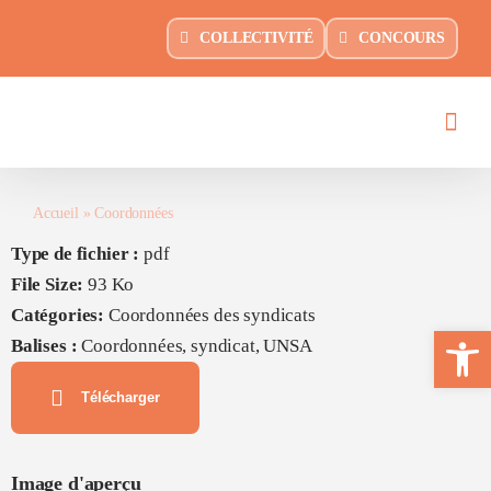
Passer
principal
COLLECTIVITÉ
CONCOURS
au
contenu
Accueil
»
Coordonnées
Type de fichier :
pdf
File Size:
93 Ko
Catégories:
Coordonnées des syndicats
Ouvrir la 
Balises :
Coordonnées, syndicat, UNSA
Télécharger
Image d'aperçu