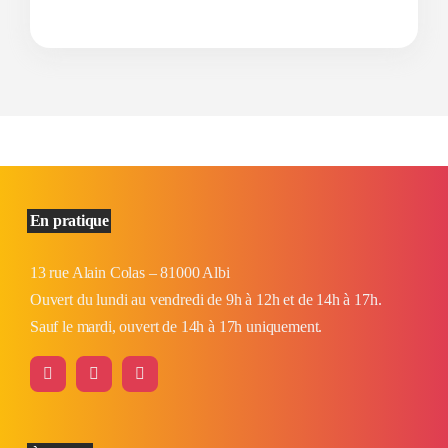
En pratique
13 rue Alain Colas – 81000 Albi
Ouvert du lundi au vendredi de 9h à 12h et de 14h à 17h.
Sauf le mardi, ouvert de 14h à 17h uniquement.