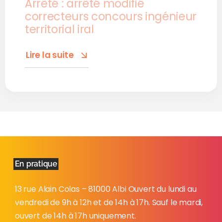
Arrêté : arrêté modifié
correcteurs concours ingénieur
territorial iral
Lire la suite
En pratique
13 rue Alain Colas – 81000 Albi Ouvert du lundi au
vendredi de 9h à 12h et de 14h à 17h. Sauf le mardi,
ouvert de 14h à 17h uniquement.