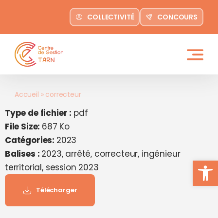
contenu
Passer
principal
COLLECTIVITÉ
CONCOURS
au
contenu
Accueil
»
correcteur
Type de fichier :
pdf
File Size:
687 Ko
Catégories:
2023
Balises :
2023, arrêté, correcteur, ingénieur
Ouvrir la
territorial, session 2023
Télécharger