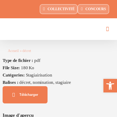
Passer
principal
COLLECTIVITÉ
CONCOURS
au
contenu
Accueil
»
décret
Type de fichier :
pdf
File Size:
180 Ko
Catégories:
Stagiairisation
Ouvrir la 
Balises :
décret, nomination, stagiaire
Télécharger
Image d'aperçu