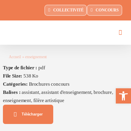
Passer
principal
COLLECTIVITÉ
CONCOURS
au
contenu
Accueil
»
enseignement
Type de fichier :
pdf
File Size:
538 Ko
Catégories:
Brochures concours
Ouvrir la 
Balises :
assistant, assistant d'enseignement, brochure,
enseignement, filère artistique
Télécharger