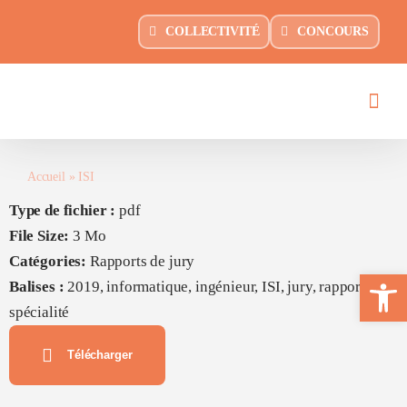
Passer
principal
COLLECTIVITÉ
CONCOURS
au
contenu
Accueil
»
ISI
Type de fichier :
pdf
File Size:
3 Mo
Catégories:
Rapports de jury
Ouvrir la 
Balises :
2019, informatique, ingénieur, ISI, jury, rapport,
spécialité
Télécharger