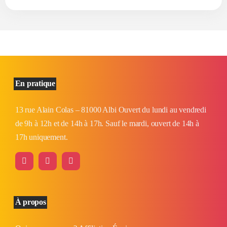
En pratique
13 rue Alain Colas – 81000 Albi Ouvert du lundi au vendredi
de 9h à 12h et de 14h à 17h. Sauf le mardi, ouvert de 14h à
17h uniquement.
À propos