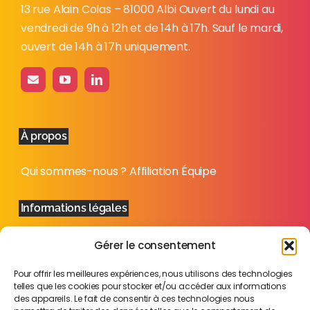
13 rue Alain Colas – 81000 Albi Ouvert du lundi au
vendredi de 9h à 12h et de 14h à 17h. Sauf le mardi,
ouvert de 14h à 17h uniquement.
À propos
Qui sommes-nous ?
Affiliation
Équipe
Informations légales
Mentions légales
Politique de confidentialité
Plan
Gérer le consentement
du site
Pour offrir les meilleures expériences, nous utilisons des technologies
telles que les cookies pour stocker et/ou accéder aux informations
des appareils. Le fait de consentir à ces technologies nous