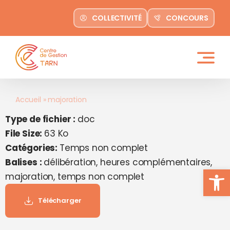
contenu
Passer
principal
COLLECTIVITÉ
CONCOURS
au
contenu
Accueil
»
majoration
Type de fichier :
doc
File Size:
63 Ko
Catégories:
Temps non complet
Balises :
délibération, heures complémentaires,
Ouvrir la
majoration, temps non complet
Télécharger