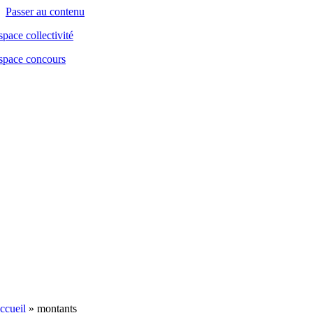
contenu
Passer au contenu
principal
space collectivité
space concours
ccueil
»
montants