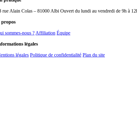
3 rue Alain Colas – 81000 Albi Ouvert du lundi au vendredi de 9h à 12h
 propos
ui sommes-nous ?
Affiliation
Équipe
nformations légales
entions légales
Politique de confidentialité
Plan du site