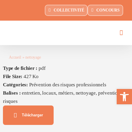
Passer
principal
COLLECTIVITÉ
CONCOURS
au
contenu
Accueil
»
nettoyage
Type de fichier :
pdf
File Size:
427 Ko
Catégories:
Prévention des risques professionnels
Ouvrir la 
Balises :
entretien, locaux, métiers, nettoyage, prévention,
risques
Télécharger