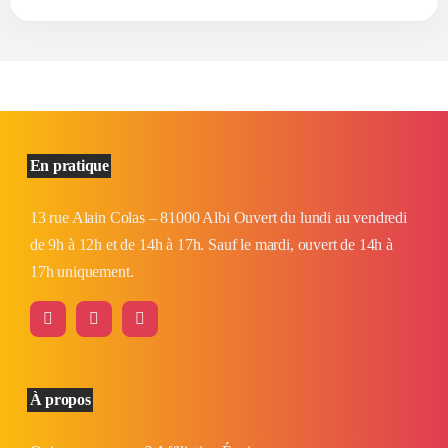
En pratique
13 rue Alain Colas – 81000 Albi Ouvert du lundi au vendredi
de 9h à 12h et de 14h à 17h. Sauf le mardi, ouvert de 14h à
17h uniquement.
À propos