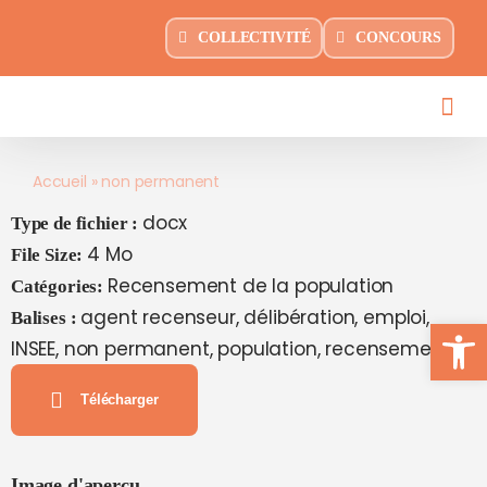
contenu
Passer
principal
COLLECTIVITÉ
CONCOURS
au
contenu
Accueil
»
non permanent
docx
Type de fichier :
4 Mo
File Size:
Recensement de la population
Catégories:
agent recenseur, délibération, emploi,
Balises :
Ouvrir la
INSEE, non permanent, population, recensement
Télécharger
Image d'aperçu