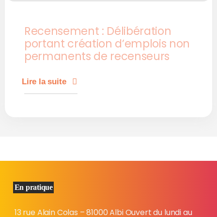
Recensement : Délibération
portant création d’emplois non
permanents de recenseurs
Lire la suite
En pratique
13 rue Alain Colas – 81000 Albi Ouvert du lundi au