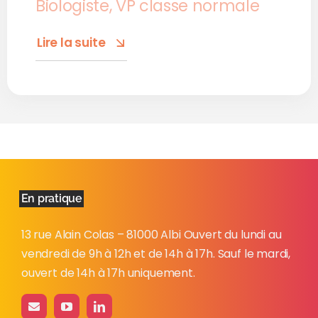
Biologiste, VP classe normale
Lire la suite
En pratique
13 rue Alain Colas – 81000 Albi Ouvert du lundi au
vendredi de 9h à 12h et de 14h à 17h. Sauf le mardi,
ouvert de 14h à 17h uniquement.