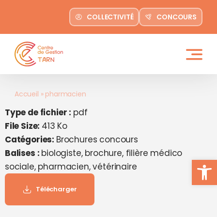
contenu
Passer
principal
COLLECTIVITÉ
CONCOURS
au
contenu
Accueil
»
pharmacien
Type de fichier :
pdf
File Size:
413 Ko
Catégories:
Brochures concours
Balises :
biologiste, brochure, filière médico
Ouvrir la
sociale, pharmacien, vétérinaire
Télécharger