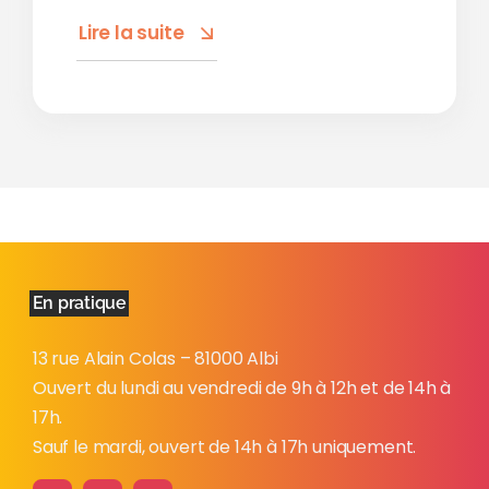
Lire la suite
En pratique
13 rue Alain Colas – 81000 Albi
Ouvert du lundi au vendredi de 9h à 12h et de 14h à
17h.
Sauf le mardi, ouvert de 14h à 17h uniquement.