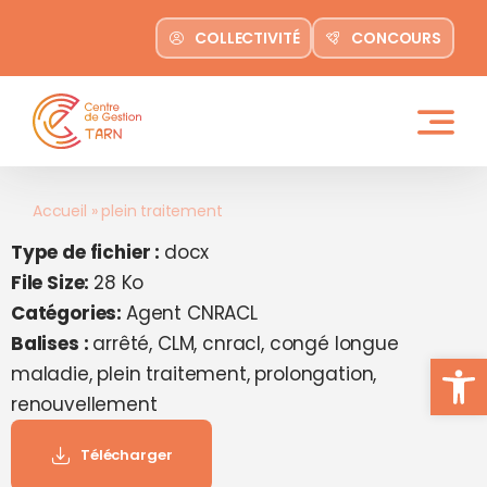
contenu
Passer
principal
COLLECTIVITÉ
CONCOURS
au
contenu
Accueil
»
plein traitement
Type de fichier :
docx
File Size:
28 Ko
Catégories:
Agent CNRACL
Balises :
arrêté, CLM, cnracl, congé longue
Ouvrir la
maladie, plein traitement, prolongation,
renouvellement
Télécharger