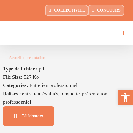
Passer
principal
COLLECTIVITÉ
CONCOURS
au
contenu
Accueil
»
présentation
Type de fichier :
pdf
File Size:
527 Ko
Catégories:
Entretien professionnel
Ouvrir la 
Balises :
entretien, évalués, plaquette, présentation,
professonniel
Télécharger