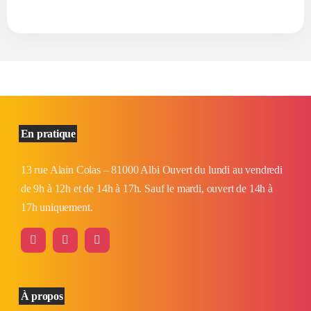
En pratique
13 rue Alain Colas – 81000 Albi Ouvert du lundi au vendredi
de 9h à 12h et de 14h à 17h. Sauf le mardi, ouvert de 14h à
17h uniquement.
À propos