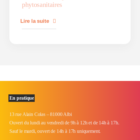
phytosanitaires
Lire la suite
En pratique
13 rue Alain Colas – 81000 Albi
Ouvert du lundi au vendredi de 9h à 12h et de 14h à 17h.
Sauf le mardi, ouvert de 14h à 17h uniquement.