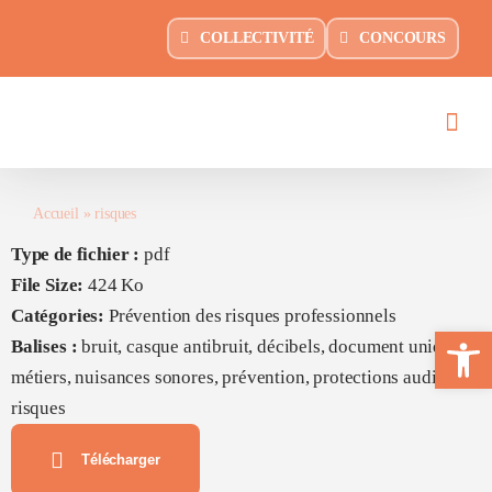
Passer
principal
COLLECTIVITÉ
CONCOURS
au
contenu
Accueil
»
risques
Type de fichier :
pdf
File Size:
424 Ko
Catégories:
Prévention des risques professionnels
Ouvrir la 
Balises :
bruit, casque antibruit, décibels, document unique,
métiers, nuisances sonores, prévention, protections auditives,
risques
Télécharger