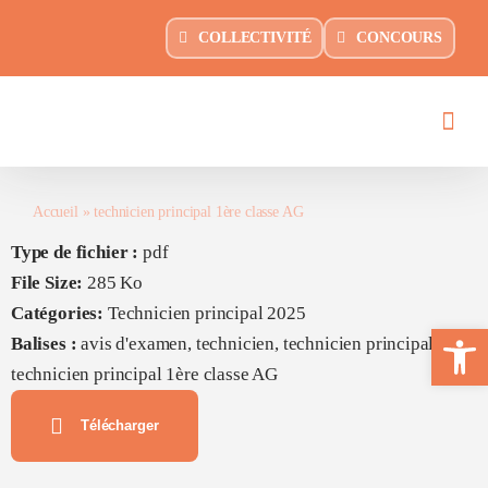
Passer
principal
COLLECTIVITÉ
CONCOURS
au
contenu
Accueil
»
technicien principal 1ère classe AG
Type de fichier :
pdf
File Size:
285 Ko
Catégories:
Technicien principal 2025
Ouvrir la 
Balises :
avis d'examen, technicien, technicien principal,
technicien principal 1ère classe AG
Télécharger