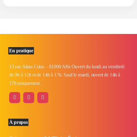
En pratique
13 rue Alain Colas – 81000 Albi Ouvert du lundi au vendredi
de 9h à 12h et de 14h à 17h. Sauf le mardi, ouvert de 14h à
17h uniquement.
À propos