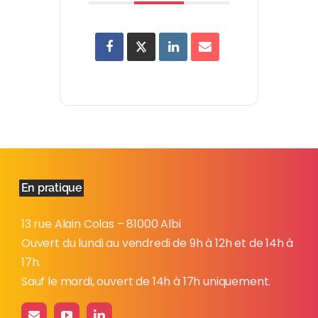
En pratique
13 rue Alain Colas – 81000 Albi
Ouvert du lundi au vendredi de 9h à 12h et de 14h à
17h.
Sauf le mardi, ouvert de 14h à 17h uniquement.