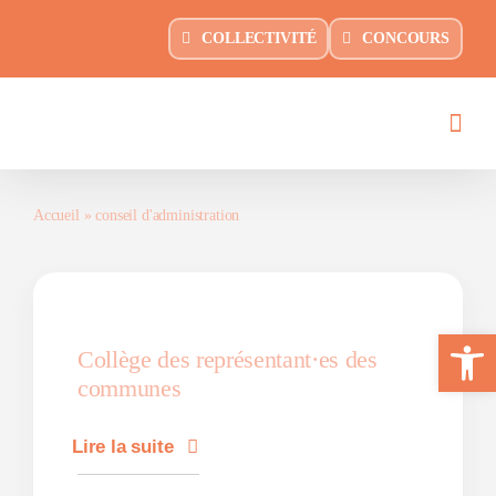
Passer
principal
COLLECTIVITÉ
CONCOURS
au
contenu
Accueil
»
conseil d'administration
Ouvrir la 
Collège des représentant·es des
communes
Lire la suite