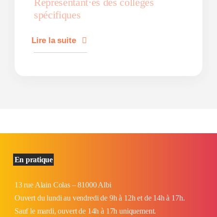
Représentant·es des collèges
spécifiques
Lire la suite
En pratique
13 rue Alain Colas – 81000 Albi
Ouvert du lundi au vendredi de 9h à 12h et de 14h à 17h.
Sauf le mardi, ouvert de 14h à 17h uniquement.