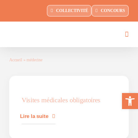
Passer
principal
COLLECTIVITÉ
CONCOURS
au
contenu
Accueil
»
médecine
Ouvrir la 
Visites médicales obligatoires
Lire la suite