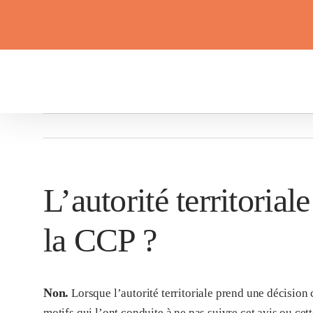
Passer
principal
au
contenu
L’autorité territorial
la CCP ?
Non.
Lorsque l’autorité territoriale prend une décision 
motifs qui l’ont conduite à ne pas suivre cet avis ou cet